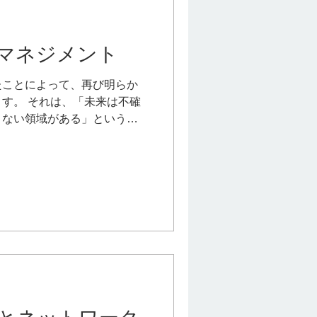
マネジメント
たことによって、再び明らか
す。 それは、「未来は不確
きない領域がある」というこ
ち人間が全てを予測し、コン
な考え方に警笛を鳴らしまし
ることができない事態は、
ているように見えます。 当
測不能な事態がありうるとい
らします。 私たちは不確実
いく必要があります。 も
は、免罪符ではなくなったの
、いつでも起こりうることを
あります。 ありえないと考
も起こるのです。そして、そ