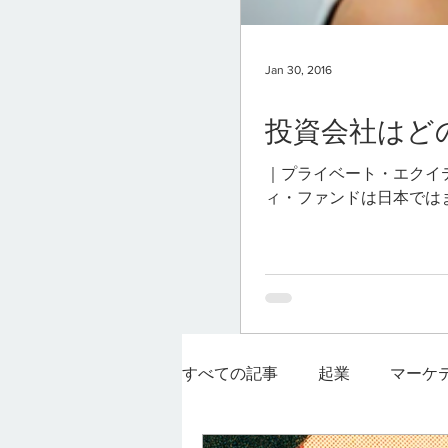
Jan 30, 2016
投資会社はど
｜プライベート・エクイ
ィ・ファンドは日本では
わゆる「ファンド」のな
債券に投資を行いリター
番馴染みのある形態は「
など市場で短期での売買
クコントロールが特徴で
業”に投資を行い、投資
ャピタルゲインを投資家
すべての記事
起業
マーケ