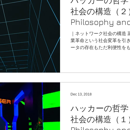
ハッカーの哲学
れは考えている以上に頻繁
社会の構造（２）H
響を与え、未来の方向性を
安定した、長いあいだ変わらな
Philosophy and
てしまった現代社会を社会
of Network-soci
は「液状化した現代世界（The 
｜ネットワーク社会の構造 
業革命という社会変革を引
ータの存在もただ利便性を
の根底にある構造すらも変
易に推測できます。いえ、
が実感していることでし...
Dec 13, 2018
ハッカーの哲学
社会の構造（１）H
Philosophy and