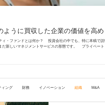
のように買収した企業の価値を高め
ティ・ファンドとは何か？ 投資会社の中でも、特に本稿で説
まだ新しいマネジメントサービスの形態です。 プライベート
かでは少し特殊な存在です。 「ファンド」とは投資家から資
ンを得ることで、投資家にリターンを還元する組織、仕組みで
投資信託」でしょう。投資信託は厳格なルールに基づいて、株
が成立する流動性の高い投資先に投資を行っています。金融工
す。 一方、プライベート・エクイティ・ファンドは、投資家
対象企業の「本質的な企業価値の向上」を経営にも関与するこ
に還元するサービス会社です。通常、投資期間は3〜8年の長期
ティング
財務
イノベーション
組織
M&A