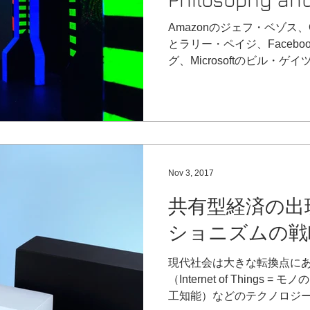
of Network-soci
Amazonのジェフ・ベゾス、
とラリー・ペイジ、Faceb
グ、Microsoftのビル・ゲ
ブズ、Oracleのラリー・エリソ
ロン・マスク、Twitter,S
Combinatorのポール・
文、メルカリの山田進太郎
ンのもと、新たな市場を切
す。 そして、彼らにはもう
Nov 3, 2017
彼らは皆、「プログラマ」
す。 現代はコンピュータの
共有型経済の出
てのものがコンピュータへと
ショニズムの戦
て、現代社会における技術
マたちの貢献によって成さ
の仕事抜きでは、現代人の
現代社会は大きな転換点にあります。
しょう。 プログラマの中
（Internet of Thing
に溢れ、技術的にも優れ、
工知能）などのテクノロジ
げる能力が高いプログ