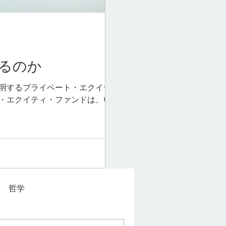
るのか
明するプライベート・エクイテ
・エクイティ・ファンドは、い
金を集めて、その資金で企業や
す。ファンドの中でも日本で一
式公開企業、債券、不動産証券
学を用いた分散投資によるリス
から集めた資金を“非上場企
とで達成し、その結果得られるキ
保有が前提となります。ま
哲学