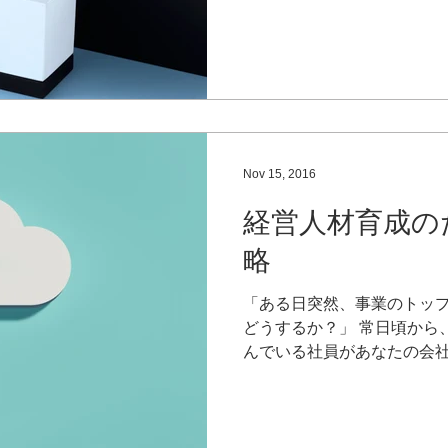
来の経済システムとは異なる新
Nov 15, 2016
経営人材育成の
略
「ある日突然、事業のトッ
どうするか？」 常日頃から
んでいる社員があなたの会
うか？ 市場環境が急速に変
に必要な「経営人材」を育
示します。...