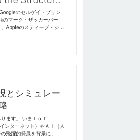
ety.
Googleのセルゲイ・ブリン
ookのマーク・ザッカーバー
イツ、Appleのスティーブ・ジョ
ン、Tesla,Space Xのイー
quareのジャック・ドーシー、Y
グレアム、ライブドアの堀江貴
、…。 彼らは自らのビジョ
り開いていった創業経営者で
ひとつの共通点があります。
出身者であるということで
時代です。 身の回りのすべ
現とシミュレー
変わりつつあります。 そし
略
革新の多くの部分がプログラ
れています。プログラマたち
生活は決して成り立たないで
 いまＩｏＴ
でも、特に創造的で、好奇心
s = モノのインターネット）やＡＩ（人
問題を解決し、物事を築き上
ーの飛躍的発展を背景に、従