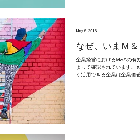
May 8, 2016
なぜ、いまＭ＆
企業経営におけるM&Aの有
よって確認されています。 
く活用できる企業は企業価
り " 値段 "）が高くなる
M&Aがどのような影響を与
れば、日経平均が20年前と
M&Aに積極的な企業上位2
いたことが明らかになってい
という結果に加えて、M&A
革に際しての経営ツールと
があることにも注目する必要