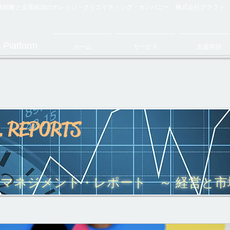
財務戦略と企業統治のナレッジ・クリエイティング・カンパニー 株式会社クラフト
 Platform
ホーム
サービス
支援実績
. REPORTS
・マネジメント・レポート ～ 経営と
～