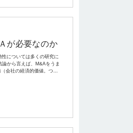
Ａが必要なのか
効性については多くの研究に
結論から言えば、M&Aをうま
値（会社の経済的価値。つま
傾向があります。 長期的な株価に
えるのかについての調査によ
ほぼ同水準である一方で、
0社の株価指数は２倍となって
ます。 また、企業価値向上
には経営戦略の実行、企業変
してプロセス上の大きな利点
があるでしょう。 M&Aの