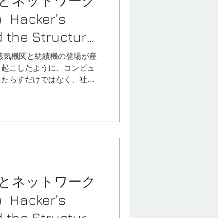
とネットワーク
に起こり、私たちに大きな影
acker’s
決定していきます。 確実で
い“ 確かなもの ”が失われ
 the Structure
学者のジグムント・バウマン
ety.
Liqu
蒸気機関と紡績機の登場が産
き起こしたように、コンピュ
もたらすだけではなく、社会
えてしまうであろうことは容
すでに変わりゆく世界を誰も
とネットワーク
acker’s
 the Structure