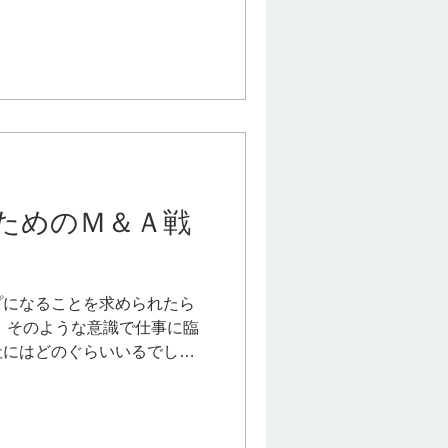
たな経済システム =...
ためのＭ＆Ａ戦
プになることを求められたら
、そのような意識で仕事に臨
社にはどのぐらいいるでしょ
化していくなかで、中小企業
成していくための方法論を提