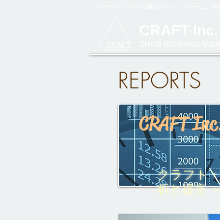
スモールビジネスのM&Aプラットフォーム、
CRAFT Inc.
Small Business M&A
REPORTS
CRAFT Inc
​クラフト
析と提言 