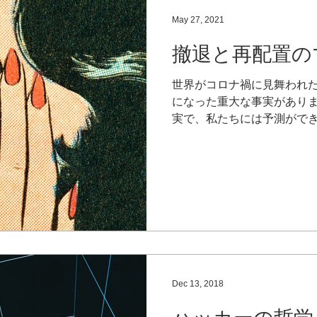
May 27, 2021
撤退と再配置の
世界がコロナ禍に見舞われ
になった重大な事実がありま
実で、私たちには予測がで
とです。 コロナ禍は、私た
トロールできるという傲慢
た。 そして、事前に予測す
年々その頻度が高まってき
然ながら企業経営にも、予
う気づきは重要な変化をもた
性を念頭に企業経営を行って
う、「想定外」という言葉
です。 予測不能な事態が
Dec 13, 2018
私たちは想定しておく必要が
えられていた事が、いつで