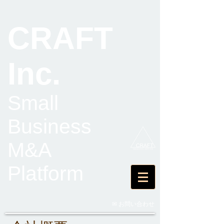
CRAFT
Inc.
Small
Business
M&A
Platform
✉ お問い合わせ