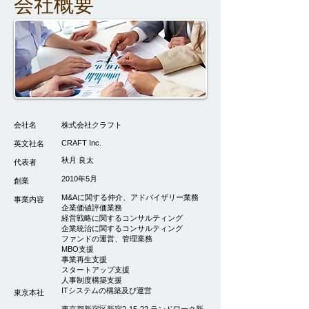
会社概要
会社名
株式会社クラフト
CRAFT Inc.
英文社名
​秋月 良太
​代表者
2010年5月
創業
M&Aに関する仲介、アドバイザリー業務
事業内容
企業価値評価業務
経営戦略に関するコンサルティング
​
企業統治に関するコンサルティング
​​ファンドの運営、管理業務
MBO支援
事業再生支援
​スタートアップ支援
人事制度構築支援
​
ITシステムの構築及び運営
東京本社