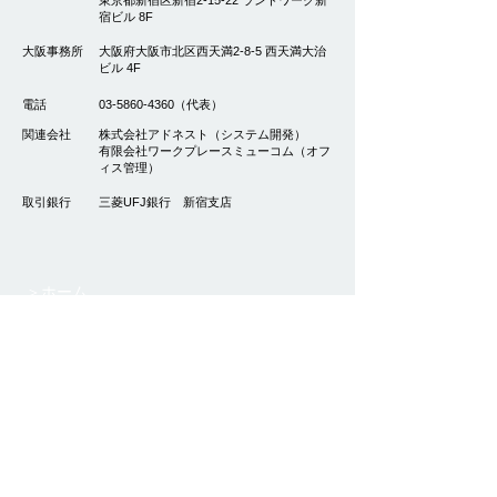
東京都新宿区新宿2-15-22 ランドワーク新
宿ビル 8F
​大阪事務所
大阪府大阪市北区西天満2-8-5 西天満大治
ビル 4F
電話
03-5860-4360
（代表）
​関連会社
株式会社アドネスト（システム開発）
有限会社ワークプレースミューコム（オフ
ィス管理）
取引銀行
三菱UFJ銀行 新宿支店
＞ホーム
＞サービス
＞M&A買収希望案件
＞M&A売却希望案件
＞支援実績
＞クラフトについて
＞会社概要